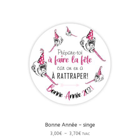
à
plusieurs
3,70€
variations.
Les
options
peuvent
être
choisies
sur
la
page
du
produit
Bonne Année – singe
Plage
3,00
€
–
3,70
€
TVAC