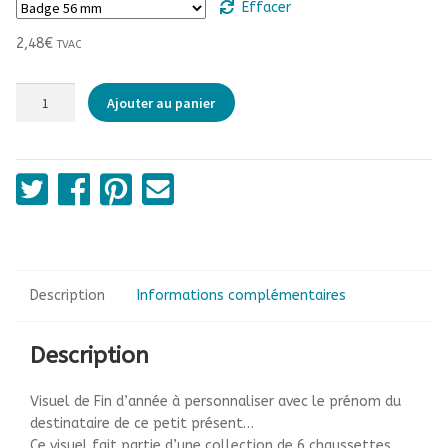
Effacer
3,70€
2,48
€
TVAC
quantité
Ajouter au panier
de
Chaussette
de
Noël
-
Nadine
Description
Informations complémentaires
Description
Visuel de Fin d’année à personnaliser avec le prénom du
destinataire de ce petit présent…
Ce visuel fait partie d’une collection de 6 chaussettes