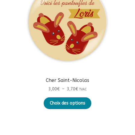
Cher Saint-Nicolas
Plage
3,00
€
–
3,70
€
TVAC
de
Ce
prix :
Choix des options
produit
3,00€
a
à
plusieurs
3,70€
variations.
Les