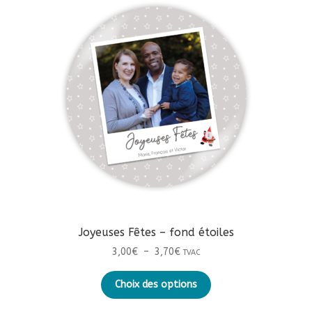
options
peuvent
être
choisies
sur
la
page
du
produit
Joyeuses Fêtes – fond étoiles
Plage
3,00
€
–
3,70
€
TVAC
de
Ce
prix :
Choix des options
produit
3,00€
a