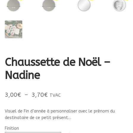
Chaussette de Noël –
Nadine
Plage
3,00
€
–
3,70
€
TVAC
de
Visuel de Fin d’année à personnaliser avec le prénom du
prix :
destinataire de ce petit présent…
3,00€
Finition
à