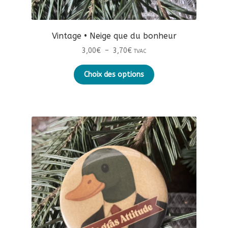
Vintage • Neige que du bonheur
Plage
3,00
€
–
3,70
€
TVAC
de
Ce
prix :
Choix des options
produit
3,00€
a
à
plusieurs
3,70€
variations.
Les
options
peuvent
être
choisies
sur
la
page
du
produit