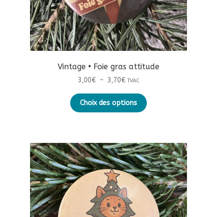
Vintage • Foie gras attitude
Plage
3,00
€
–
3,70
€
TVAC
de
Ce
prix :
Choix des options
produit
3,00€
a
à
plusieurs
3,70€
variations.
Les
options
peuvent
être
choisies
sur
la