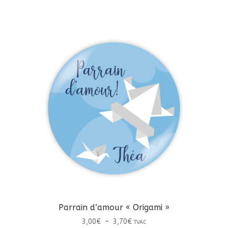
a
à
plusieurs
3,70€
variations.
Les
options
peuvent
être
choisies
sur
la
page
du
produit
Parrain d’amour « Origami »
Plage
3,00
€
–
3,70
€
TVAC