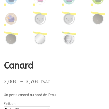
Canard
Plage
3,00
€
–
3,70
€
TVAC
de
Un petit canard au bord de l’eau…
prix :
Finition
3,00€