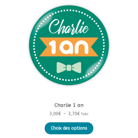
Charlie 1 an
Plage
3,00
€
–
3,70
€
TVAC
de
Ce
prix :
Choix des options
produit
3,00€