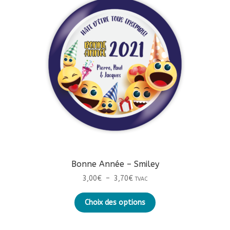
Bonne Année – Smiley
Plage
3,00
€
–
3,70
€
TVAC
de
Ce
prix :
Choix des options
produit
3,00€
a
à