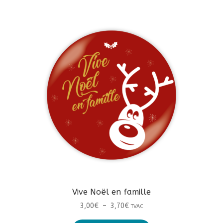
plusieurs
3,70€
variations.
Les
options
peuvent
être
choisies
sur
la
page
du
produit
Vive Noël en famille
Plage
3,00
€
–
3,70
€
TVAC
de