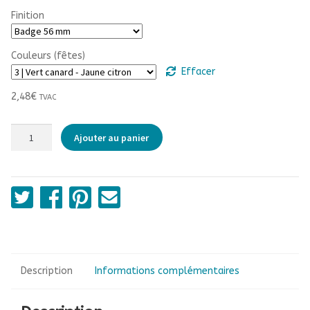
Finition
3,00€
à
Couleurs (fêtes)
3,70€
Effacer
2,48
€
TVAC
quantité
Ajouter au panier
de
Apéro,
pétanque
et
les
potes
Description
Informations complémentaires