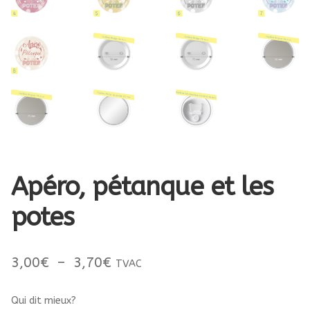
Apéro, pétanque et les
potes
Plage
3,00
€
–
3,70
€
TVAC
de
Qui dit mieux?
prix :