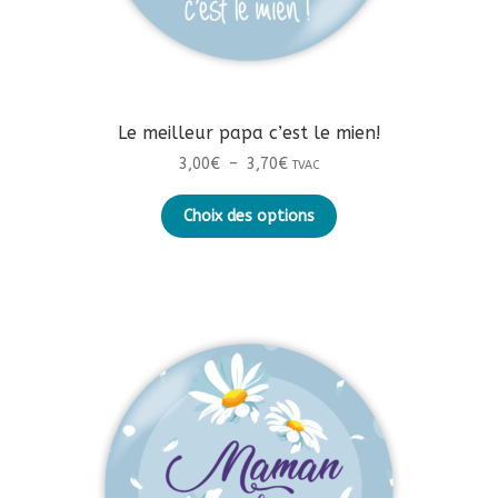
Le meilleur papa c’est le mien!
Plage
3,00
€
–
3,70
€
TVAC
de
Ce
prix :
Choix des options
produit
3,00€
a
à
plusieurs
3,70€
variations.
Les
options
peuvent
être
choisies
sur
la