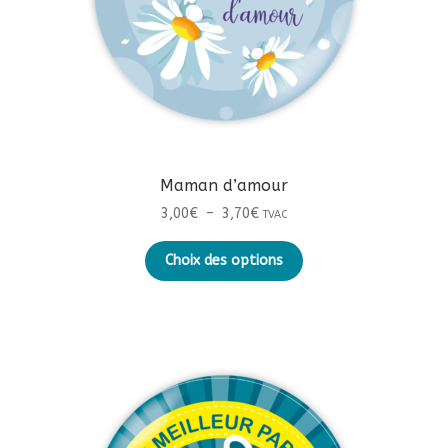
page
du
produit
Maman d’amour
Plage
3,00
€
–
3,70
€
TVAC
de
Ce
prix :
Choix des options
produit
3,00€
a
à
plusieurs
3,70€
variations.
Les
options
peuvent
être