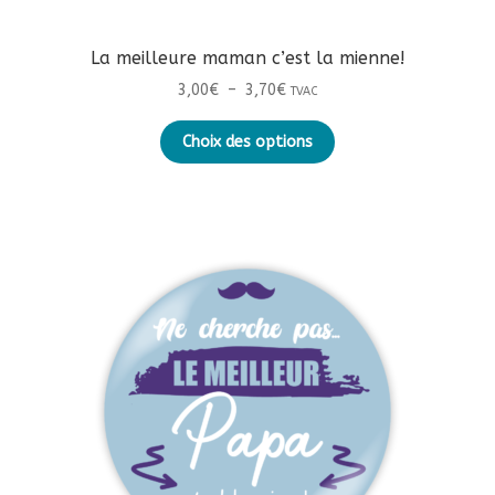
La meilleure maman c’est la mienne!
Plage
3,00
€
–
3,70
€
TVAC
de
Ce
prix :
Choix des options
produit
3,00€
a
à
plusieurs
3,70€
variations.
Les
options
peuvent
être
choisies
sur
la
page
du
produit