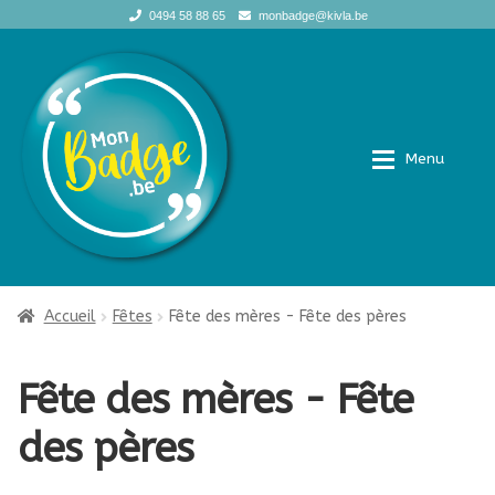
0494 58 88 65
monbadge@kivla.be
Aller
Aller
à
au
la
contenu
navigation
Menu
Accueil
Accueil
Accueil
Fêtes
Fête des mères - Fête des pères
E
Boutique
Boutique
Fête des mères - Fête
x
p
Infos pratiques
Infos pratiques
des pères
a
n
Qui sommes-nous?
Qui sommes-nous?