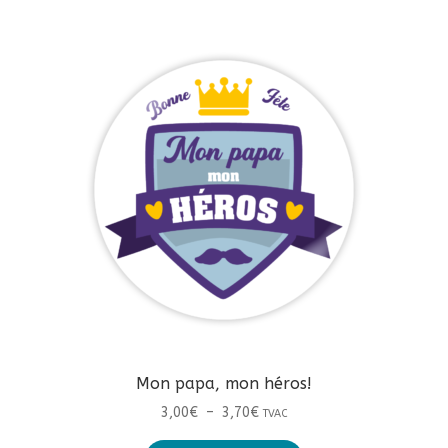
plusieurs
3,70€
variations.
Les
options
peuvent
être
choisies
sur
la
page
du
produit
Mon papa, mon héros!
Plage
3,00
€
–
3,70
€
TVAC
de